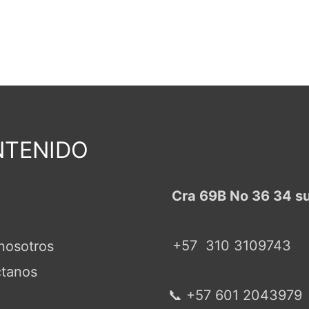
TENIDO
Cra 69B No 36 34 s
+57
310 3109743
nosotros
tanos
📞 +57 601 2043979