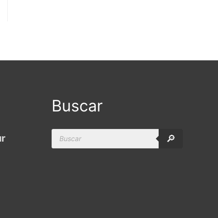
Buscar
Products
ur
🔎
search