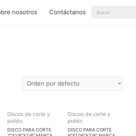
Products
bre nosotros
Contáctanos
search
Discos de corte y
Discos de corte y
pulido
pulido
DISCO PARA CORTE
DISCO PARA CORTE
7″X1/8″X7/8″ MARCA
9″X1/16″X7/8″ MARCA