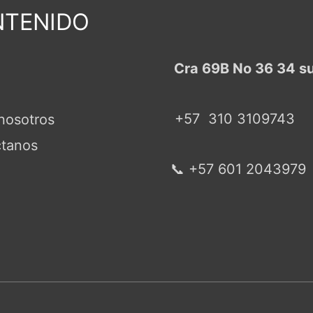
TENIDO
Cra 69B No 36 34 s
+57
310 3109743
nosotros
tanos
📞 +57 601 2043979