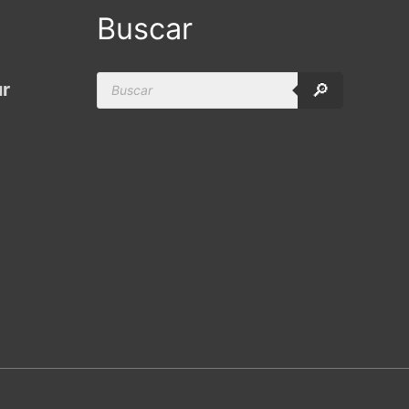
Buscar
Products
ur
🔎
search