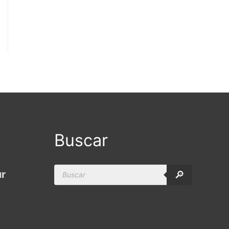
Buscar
Products
ur
🔎
search