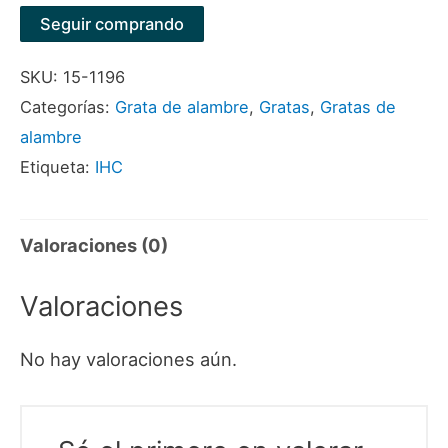
BROCHA
Seguir comprando
5/8"X1/4"
SKU:
15-1196
MARCA
Categorías:
Grata de alambre
,
Gratas
,
Gratas de
IHC
alambre
cantidad
Etiqueta:
IHC
Valoraciones (0)
Valoraciones
No hay valoraciones aún.